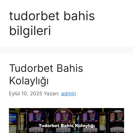
tudorbet bahis
bilgileri
Tudorbet Bahis
Kolaylığı
Eylül 10, 2025
Yazarı:
admin