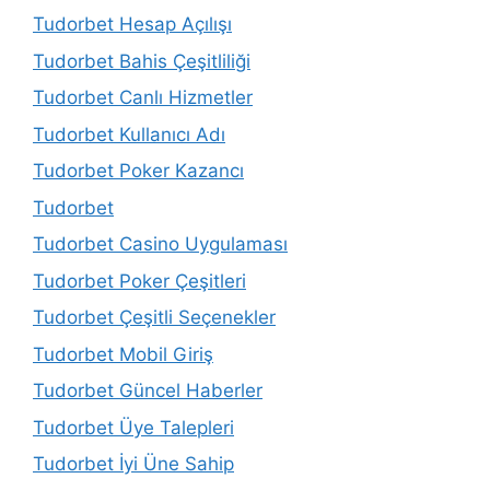
Tudorbet Hesap Açılışı
Tudorbet Bahis Çeşitliliği
Tudorbet Canlı Hizmetler
Tudorbet Kullanıcı Adı
Tudorbet Poker Kazancı
Tudorbet
Tudorbet Casino Uygulaması
Tudorbet Poker Çeşitleri
Tudorbet Çeşitli Seçenekler
Tudorbet Mobil Giriş
Tudorbet Güncel Haberler
Tudorbet Üye Talepleri
Tudorbet İyi Üne Sahip