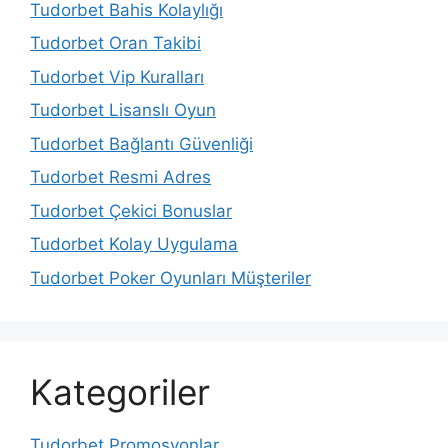
Tudorbet Bahis Kolaylığı
Tudorbet Oran Takibi
Tudorbet Vip Kuralları
Tudorbet Lisanslı Oyun
Tudorbet Bağlantı Güvenliği
Tudorbet Resmi Adres
Tudorbet Çekici Bonuslar
Tudorbet Kolay Uygulama
Tudorbet Poker Oyunları Müşteriler
Kategoriler
Tudorbet Promosyonlar