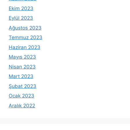
Ekim 2023
Eylül 2023
Ağustos 2023
Temmuz 2023
Haziran 2023
Mayıs 2023
Nisan 2023
Mart 2023
Şubat 2023
Ocak 2023
Aralık 2022