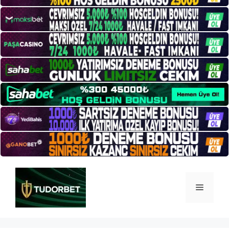
İçeriğe
atla
Menü