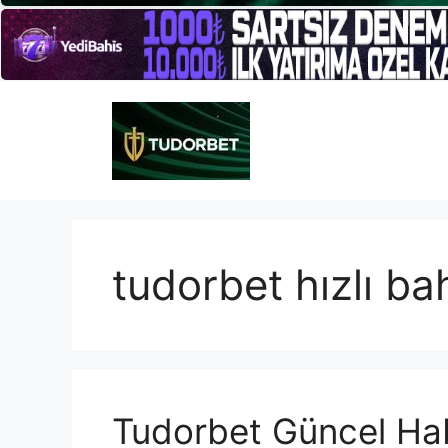
İçeriğe
atla
tudorbet hızlı ba
Tudorbet Güncel Ha