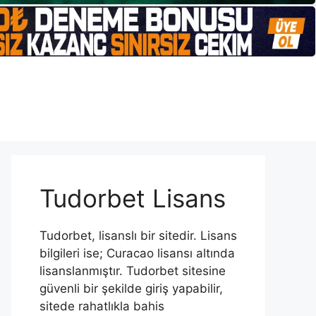
Tudorbet Lisans
Tudorbet, lisanslı bir sitedir. Lisans
bilgileri ise; Curacao lisansı altında
lisanslanmıştır. Tudorbet sitesine
güvenli bir şekilde giriş yapabilir,
sitede rahatlıkla bahis