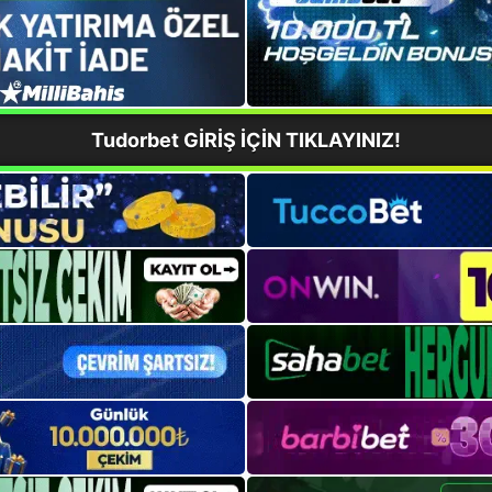
Tudorbet GİRİŞ İÇİN TIKLAYINIZ!