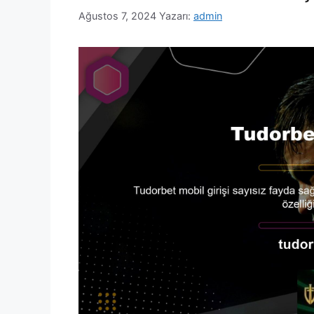
Ağustos 7, 2024
Yazarı:
admin