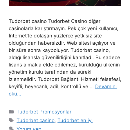
Tudorbet casino Tudorbet Casino diğer
casinolarla karıştırmayın. Pek çok yeni kullanıcı,
İnternet’te dolaşan yüzlerce yetkisiz site
olduğundan habersizdir. Web sitesi açılıyor ve
bir süre sonra kayboluyor. Tudorbet casino,
aldığı lisansla güvenilirliğini kanıtladı. Bu sadece
lisans almakla elde edilemez, kurulduğu ülkenin
yönetim kurulu tarafından da sürekli
izlenmelidir. Tudorbet Bağlantı Hizmeti felsefesi,
keyifli, heyecanlı, adil, kontrollü ve …
Devamını
oku…
Kategoriler
Tudorbet Promosyonlar
Etiketler
Tudorbet casino
,
Tudorbet en iyi
Yorum yap