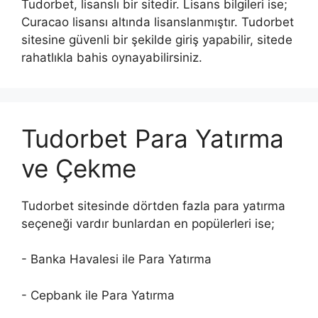
Tudorbet, lisanslı bir sitedir. Lisans bilgileri ise;
Curacao lisansı altında lisanslanmıştır. Tudorbet
sitesine güvenli bir şekilde giriş yapabilir, sitede
rahatlıkla bahis oynayabilirsiniz.
Tudorbet Para Yatırma
ve Çekme
Tudorbet sitesinde dörtden fazla para yatırma
seçeneği vardır bunlardan en popülerleri ise;
- Banka Havalesi ile Para Yatırma
- Cepbank ile Para Yatırma