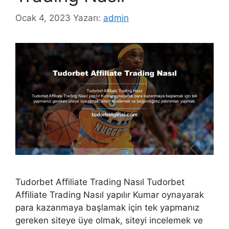
Ocak 4, 2023
Yazarı:
admin
Tudorbet Affiliate Trading Nasıl Tudorbet
Affiliate Trading Nasıl yapılır Kumar oynayarak
para kazanmaya başlamak için tek yapmanız
gereken siteye üye olmak, siteyi incelemek ve