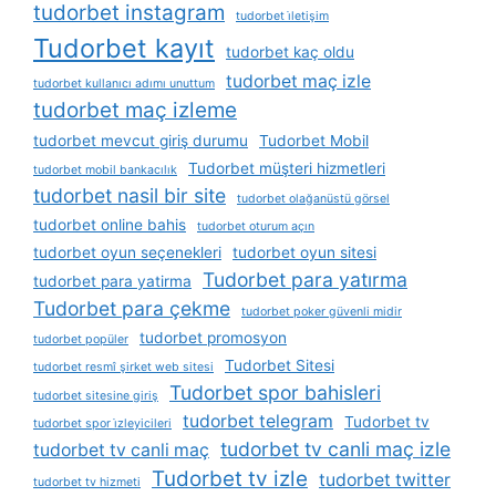
tudorbet instagram
tudorbet i̇letişim
Tudorbet kayıt
tudorbet kaç oldu
tudorbet maç izle
tudorbet kullanıcı adımı unuttum
tudorbet maç izleme
tudorbet mevcut giriş durumu
Tudorbet Mobil
Tudorbet müşteri hizmetleri
tudorbet mobil bankacılık
tudorbet nasil bir site
tudorbet olağanüstü görsel
tudorbet online bahis
tudorbet oturum açın
tudorbet oyun seçenekleri
tudorbet oyun sitesi
Tudorbet para yatırma
tudorbet para yatirma
Tudorbet para çekme
tudorbet poker güvenli midir
tudorbet promosyon
tudorbet popüler
Tudorbet Sitesi
tudorbet resmî şirket web sitesi
Tudorbet spor bahisleri
tudorbet sitesine giriş
tudorbet telegram
Tudorbet tv
tudorbet spor i̇zleyicileri
tudorbet tv canli maç izle
tudorbet tv canli maç
Tudorbet tv izle
tudorbet twitter
tudorbet tv hizmeti