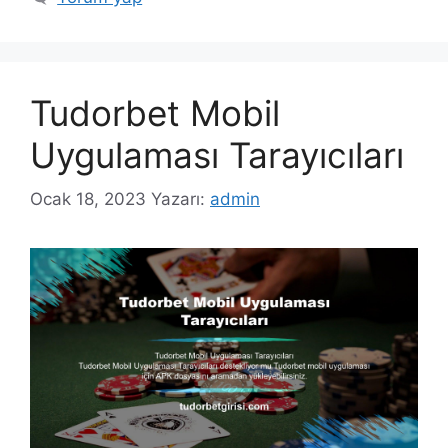
Tudorbet Mobil
Uygulaması Tarayıcıları
Ocak 18, 2023
Yazarı:
admin