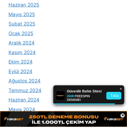
Haziran 2025
Mayıs 2025
Şubat 2025
Ocak 2025
Aralık 2024
Kasım 2024
Ekim 2024
Eylül 2024
Ağustos 2024
Temmuz 2024
Haziran 2024
Mayıs 2024
×
Nisan 2024