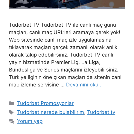
Tudorbet TV Tudorbet TV ile canlı maç günü
maçları, canlı maç URL’leri aramaya gerek yok!
Web sitesinde canlı maç izle uygulamasına
tıklayarak maçları gerçek zamanlı olarak anlık
olarak takip edebilirsiniz. Tudorbet TV canlı
yayın hizmetinde Premier Lig, La Liga,
Bundesliga ve Series maçlarını izleyebilirsiniz.
Türkiye liginin öne çıkan maçları da sitenin canlı
maç izleme servisine …
Devamını oku…
Kategoriler
Tudorbet Promosyonlar
Etiketler
Tudorbet nerede bulabilirim
,
Tudorbet tv
Yorum yap