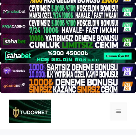
İçeriğe
atla
Menü