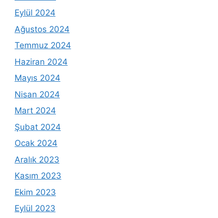
Eylül 2024
Ağustos 2024
Temmuz 2024
Haziran 2024
Mayıs 2024
Nisan 2024
Mart 2024
Şubat 2024
Ocak 2024
Aralık 2023
Kasım 2023
Ekim 2023
Eylül 2023