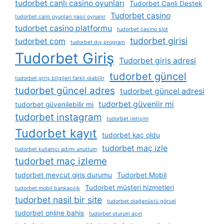
tudorbet canlı casino oyunları
Tudorbet Canlı Destek
Tudorbet casino
tudorbet canlı oyunları nasıl oynanır
tudorbet casino platformu
tudorbet casino slot
tudorbet girisi
tudorbet com
tudorbet dış program
Tudorbet Giriş
Tudorbet giriş adresi
tudorbet güncel
tudorbet giriş bilgileri farklı olabilir
tudorbet güncel adres
tudorbet güncel adresi
tudorbet güvenlir mi
tudorbet güvenilebilir mi
tudorbet instagram
tudorbet i̇letişim
Tudorbet kayıt
tudorbet kaç oldu
tudorbet maç izle
tudorbet kullanıcı adımı unuttum
tudorbet maç izleme
tudorbet mevcut giriş durumu
Tudorbet Mobil
Tudorbet müşteri hizmetleri
tudorbet mobil bankacılık
tudorbet nasil bir site
tudorbet olağanüstü görsel
tudorbet online bahis
tudorbet oturum açın