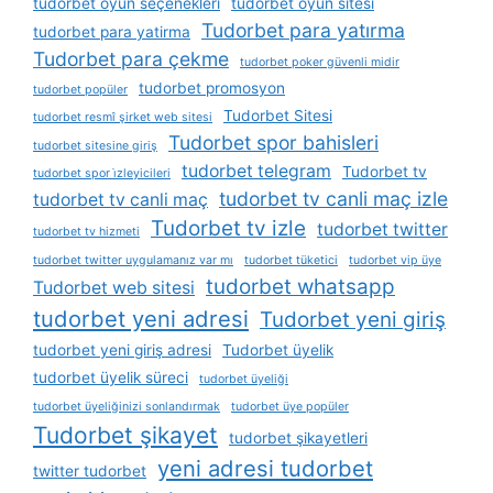
tudorbet oyun seçenekleri
tudorbet oyun sitesi
Tudorbet para yatırma
tudorbet para yatirma
Tudorbet para çekme
tudorbet poker güvenli midir
tudorbet promosyon
tudorbet popüler
Tudorbet Sitesi
tudorbet resmî şirket web sitesi
Tudorbet spor bahisleri
tudorbet sitesine giriş
tudorbet telegram
Tudorbet tv
tudorbet spor i̇zleyicileri
tudorbet tv canli maç izle
tudorbet tv canli maç
Tudorbet tv izle
tudorbet twitter
tudorbet tv hizmeti
tudorbet twitter uygulamanız var mı
tudorbet tüketici
tudorbet vip üye
tudorbet whatsapp
Tudorbet web sitesi
tudorbet yeni adresi
Tudorbet yeni giriş
tudorbet yeni giriş adresi
Tudorbet üyelik
tudorbet üyelik süreci
tudorbet üyeliği
tudorbet üyeliğinizi sonlandırmak
tudorbet üye popüler
Tudorbet şikayet
tudorbet şikayetleri
yeni adresi tudorbet
twitter tudorbet