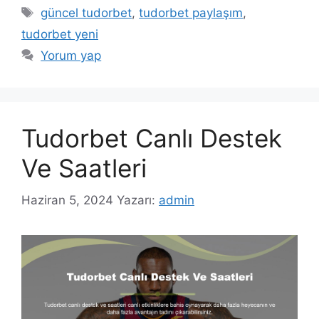
Etiketler
güncel tudorbet
,
tudorbet paylaşım
,
tudorbet yeni
Yorum yap
Tudorbet Canlı Destek
Ve Saatleri
Haziran 5, 2024
Yazarı:
admin