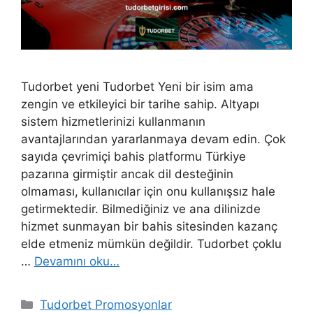
Tudorbet yeni Tudorbet Yeni bir isim ama
zengin ve etkileyici bir tarihe sahip. Altyapı
sistem hizmetlerinizi kullanmanın
avantajlarından yararlanmaya devam edin. Çok
sayıda çevrimiçi bahis platformu Türkiye
pazarına girmiştir ancak dil desteğinin
olmaması, kullanıcılar için onu kullanışsız hale
getirmektedir. Bilmediğiniz ve ana dilinizde
hizmet sunmayan bir bahis sitesinden kazanç
elde etmeniz mümkün değildir. Tudorbet çoklu
…
Devamını oku…
Kategoriler
Tudorbet Promosyonlar