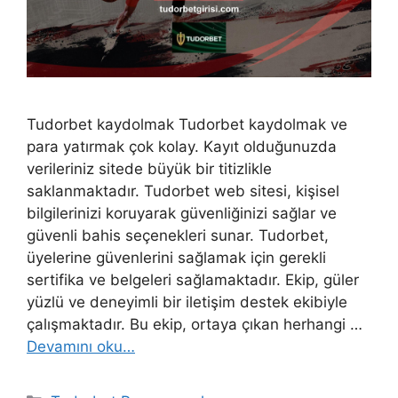
Tudorbet kaydolmak Tudorbet kaydolmak ve
para yatırmak çok kolay. Kayıt olduğunuzda
verileriniz sitede büyük bir titizlikle
saklanmaktadır. Tudorbet web sitesi, kişisel
bilgilerinizi koruyarak güvenliğinizi sağlar ve
güvenli bahis seçenekleri sunar. Tudorbet,
üyelerine güvenlerini sağlamak için gerekli
sertifika ve belgeleri sağlamaktadır. Ekip, güler
yüzlü ve deneyimli bir iletişim destek ekibiyle
çalışmaktadır. Bu ekip, ortaya çıkan herhangi …
Devamını oku…
Kategoriler