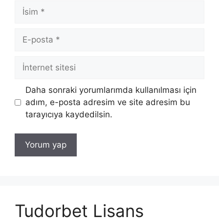
İsim
E-
posta
İnternet
sitesi
Daha sonraki yorumlarımda kullanılması için
adım, e-posta adresim ve site adresim bu
tarayıcıya kaydedilsin.
Tudorbet Lisans