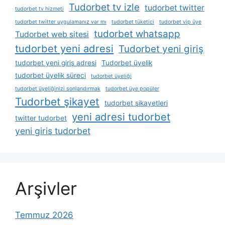
Tudorbet tv izle
tudorbet twitter
tudorbet tv hizmeti
tudorbet twitter uygulamanız var mı
tudorbet tüketici
tudorbet vip üye
tudorbet whatsapp
Tudorbet web sitesi
tudorbet yeni adresi
Tudorbet yeni giriş
tudorbet yeni giriş adresi
Tudorbet üyelik
tudorbet üyelik süreci
tudorbet üyeliği
tudorbet üyeliğinizi sonlandırmak
tudorbet üye popüler
Tudorbet şikayet
tudorbet şikayetleri
yeni adresi tudorbet
twitter tudorbet
yeni giris tudorbet
Arşivler
Temmuz 2026