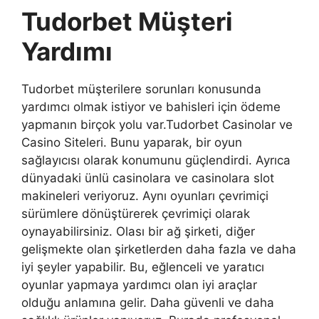
Tudorbet Müşteri
Yardımı
Tudorbet müşterilere sorunları konusunda
yardımcı olmak istiyor ve bahisleri için ödeme
yapmanın birçok yolu var.Tudorbet Casinolar ve
Casino Siteleri. Bunu yaparak, bir oyun
sağlayıcısı olarak konumunu güçlendirdi. Ayrıca
dünyadaki ünlü casinolara ve casinolara slot
makineleri veriyoruz. Aynı oyunları çevrimiçi
sürümlere dönüştürerek çevrimiçi olarak
oynayabilirsiniz. Olası bir ağ şirketi, diğer
gelişmekte olan şirketlerden daha fazla ve daha
iyi şeyler yapabilir. Bu, eğlenceli ve yaratıcı
oyunlar yapmaya yardımcı olan iyi araçlar
olduğu anlamına gelir. Daha güvenli ve daha