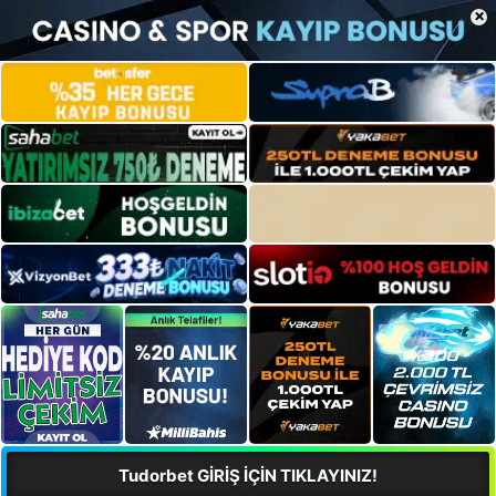
×
Tudorbet GİRİŞ İÇİN TIKLAYINIZ!