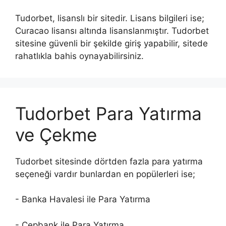
Tudorbet, lisanslı bir sitedir. Lisans bilgileri ise;
Curacao lisansı altında lisanslanmıştır. Tudorbet
sitesine güvenli bir şekilde giriş yapabilir, sitede
rahatlıkla bahis oynayabilirsiniz.
Tudorbet Para Yatırma
ve Çekme
Tudorbet sitesinde dörtden fazla para yatırma
seçeneği vardır bunlardan en popülerleri ise;
- Banka Havalesi ile Para Yatırma
- Cepbank ile Para Yatırma