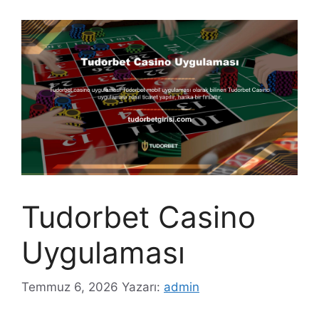
Tudorbet Casino
Uygulaması
Temmuz 6, 2026
Yazarı:
admin