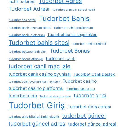
Tudorbet Adres
mobil tudorbet
Tudorbet Adresi
tudorbet alan adı adresi nedir
Tudorbet Bahis
tudorbet ana sayfa
tudorbet bahis oyunları türleri
tudorbet bahis platformları
Tudorbet bahis seçenekleri
tudorbet bahis platformu
Tudorbet bahis sitesi
tudorbet bahis üreticisi
Tudorbet Bonus
tudorbet beyzbol bahisleri
tudorbet canli
tudorbet bonus etkinliği
tudorbet canli maç izle
tudorbet canlı casino oyunları
Tudorbet Canlı Destek
Tudorbet casino
tudorbet canlı oyunları nasıl oynanır
tudorbet casino platformu
tudorbet casino slot
tudorbet girisi
tudorbet com
tudorbet dış program
Tudorbet Giriş
Tudorbet giriş adresi
tudorbet güncel
tudorbet giriş bilgileri farklı olabilir
tudorbet güncel adres
tudorbet güncel adresi