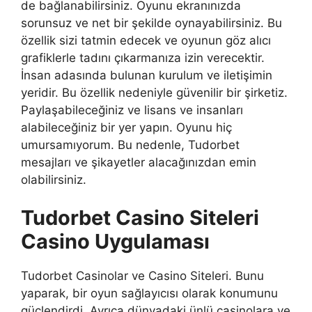
de bağlanabilirsiniz. Oyunu ekranınızda
sorunsuz ve net bir şekilde oynayabilirsiniz. Bu
özellik sizi tatmin edecek ve oyunun göz alıcı
grafiklerle tadını çıkarmanıza izin verecektir.
İnsan adasında bulunan kurulum ve iletişimin
yeridir. Bu özellik nedeniyle güvenilir bir şirketiz.
Paylaşabileceğiniz ve lisans ve insanları
alabileceğiniz bir yer yapın. Oyunu hiç
umursamıyorum. Bu nedenle, Tudorbet
mesajları ve şikayetler alacağınızdan emin
olabilirsiniz.
Tudorbet Casino Siteleri
Casino Uygulaması
Tudorbet Casinolar ve Casino Siteleri. Bunu
yaparak, bir oyun sağlayıcısı olarak konumunu
güçlendirdi. Ayrıca dünyadaki ünlü casinolara ve