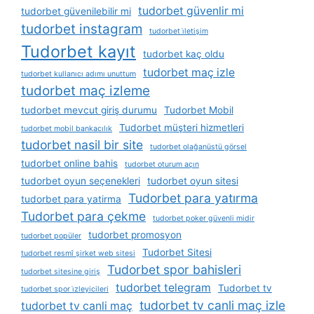
tudorbet güvenlir mi
tudorbet güvenilebilir mi
tudorbet instagram
tudorbet i̇letişim
Tudorbet kayıt
tudorbet kaç oldu
tudorbet maç izle
tudorbet kullanıcı adımı unuttum
tudorbet maç izleme
tudorbet mevcut giriş durumu
Tudorbet Mobil
Tudorbet müşteri hizmetleri
tudorbet mobil bankacılık
tudorbet nasil bir site
tudorbet olağanüstü görsel
tudorbet online bahis
tudorbet oturum açın
tudorbet oyun seçenekleri
tudorbet oyun sitesi
Tudorbet para yatırma
tudorbet para yatirma
Tudorbet para çekme
tudorbet poker güvenli midir
tudorbet promosyon
tudorbet popüler
Tudorbet Sitesi
tudorbet resmî şirket web sitesi
Tudorbet spor bahisleri
tudorbet sitesine giriş
tudorbet telegram
Tudorbet tv
tudorbet spor i̇zleyicileri
tudorbet tv canli maç izle
tudorbet tv canli maç