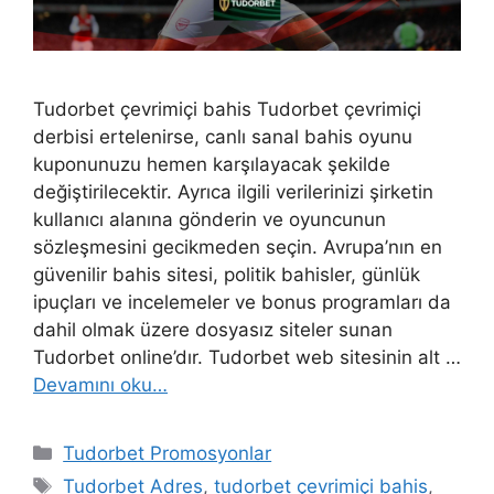
Tudorbet çevrimiçi bahis Tudorbet çevrimiçi
derbisi ertelenirse, canlı sanal bahis oyunu
kuponunuzu hemen karşılayacak şekilde
değiştirilecektir. Ayrıca ilgili verilerinizi şirketin
kullanıcı alanına gönderin ve oyuncunun
sözleşmesini gecikmeden seçin. Avrupa’nın en
güvenilir bahis sitesi, politik bahisler, günlük
ipuçları ve incelemeler ve bonus programları da
dahil olmak üzere dosyasız siteler sunan
Tudorbet online’dır. Tudorbet web sitesinin alt …
Devamını oku…
Kategoriler
Tudorbet Promosyonlar
Etiketler
Tudorbet Adres
,
tudorbet çevrimiçi bahis
,