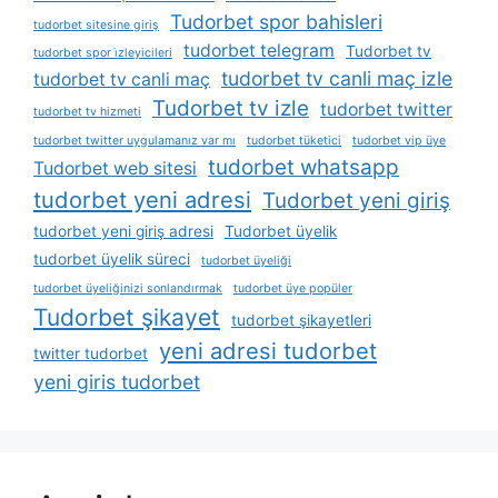
Tudorbet spor bahisleri
tudorbet sitesine giriş
tudorbet telegram
Tudorbet tv
tudorbet spor i̇zleyicileri
tudorbet tv canli maç izle
tudorbet tv canli maç
Tudorbet tv izle
tudorbet twitter
tudorbet tv hizmeti
tudorbet twitter uygulamanız var mı
tudorbet tüketici
tudorbet vip üye
tudorbet whatsapp
Tudorbet web sitesi
tudorbet yeni adresi
Tudorbet yeni giriş
tudorbet yeni giriş adresi
Tudorbet üyelik
tudorbet üyelik süreci
tudorbet üyeliği
tudorbet üyeliğinizi sonlandırmak
tudorbet üye popüler
Tudorbet şikayet
tudorbet şikayetleri
yeni adresi tudorbet
twitter tudorbet
yeni giris tudorbet