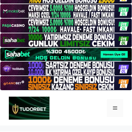
İçeriğe
atla
Menü