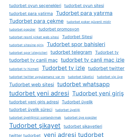
tudorbet oyun seçenekleri
tudorbet oyun sitesi
Tudorbet para yatırma
tudorbet para yatirma
Tudorbet para çekme
tudorbet poker güvenli midir
tudorbet promosyon
tudorbet popüler
Tudorbet Sitesi
tudorbet resmî şirket web sitesi
Tudorbet spor bahisleri
tudorbet sitesine giriş
tudorbet telegram
Tudorbet tv
tudorbet spor i̇zleyicileri
tudorbet tv canli maç izle
tudorbet tv canli maç
Tudorbet tv izle
tudorbet twitter
tudorbet tv hizmeti
tudorbet twitter uygulamanız var mı
tudorbet tüketici
tudorbet vip üye
tudorbet whatsapp
Tudorbet web sitesi
tudorbet yeni adresi
Tudorbet yeni giriş
tudorbet yeni giriş adresi
Tudorbet üyelik
tudorbet üyelik süreci
tudorbet üyeliği
tudorbet üyeliğinizi sonlandırmak
tudorbet üye popüler
Tudorbet şikayet
tudorbet şikayetleri
yeni adresi tudorbet
twitter tudorbet