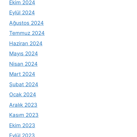
Ekim 2024
Eylül 2024
Ağustos 2024
Temmuz 2024
Haziran 2024
Mayıs 2024
Nisan 2024
Mart 2024
Şubat 2024
Ocak 2024
Aralık 2023
Kasım 2023
Ekim 2023
Eylül 2023