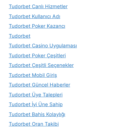
Tudorbet Canlı Hizmetler
Tudorbet Kullanıcı Adı
Tudorbet Poker Kazancı
Tudorbet
Tudorbet Casino Uygulaması
Tudorbet Poker Çeşitleri
Tudorbet Çeşitli Seçenekler
Tudorbet Mobil Giriş
Tudorbet Güncel Haberler
Tudorbet Üye Talepleri
Tudorbet İyi Üne Sahip
Tudorbet Bahis Kolaylığı
Tudorbet Oran Takibi