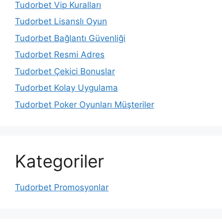
Tudorbet Vip Kuralları
Tudorbet Lisanslı Oyun
Tudorbet Bağlantı Güvenliği
Tudorbet Resmi Adres
Tudorbet Çekici Bonuslar
Tudorbet Kolay Uygulama
Tudorbet Poker Oyunları Müşteriler
Kategoriler
Tudorbet Promosyonlar