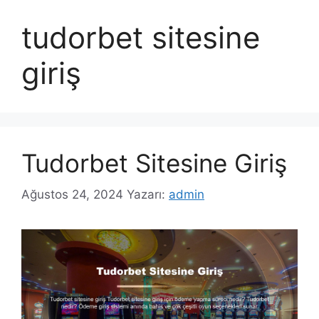
tudorbet sitesine
giriş
Tudorbet Sitesine Giriş
Ağustos 24, 2024
Yazarı:
admin