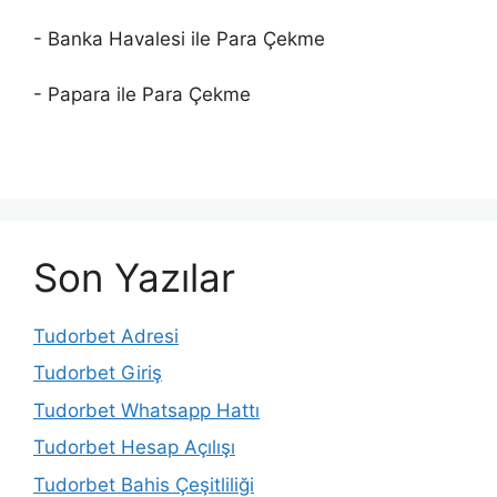
- Banka Havalesi ile Para Çekme
- Papara ile Para Çekme
Son Yazılar
Tudorbet Adresi
Tudorbet Giriş
Tudorbet Whatsapp Hattı
Tudorbet Hesap Açılışı
Tudorbet Bahis Çeşitliliği