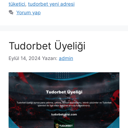
tüketici
,
tudorbet yeni adresi
Yorum yap
Tudorbet Üyeliği
Eylül 14, 2024
Yazarı:
admin