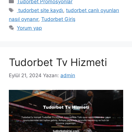
Kategoriler
Tudorbet Promosyonlar
Etiketler
tudorbet site kaydı
,
tudorbet canlı oyunları
nasıl oynanır
,
Tudorbet Giriş
Yorum yap
Tudorbet Tv Hizmeti
Eylül 21, 2024
Yazarı:
admin