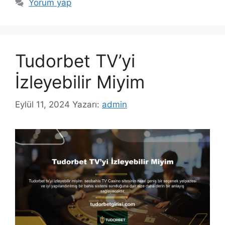
Yorum yap
Tudorbet TV’yi
İzleyebilir Miyim
Eylül 11, 2024
Yazarı:
admin