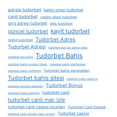
adresi tudorbet
bahis sitesi tudorbet
canli tudorbet
casino sitesi tudorbet
giris adresi tudorbet
giris tudorbet
kayit tudorbet
güncel tudorbet
Tudorbet Adres
mobil tudorbet
Tudorbet Adresi
tudorbet alan adı adresi nedir
Tudorbet Bahis
tudorbet ana sayfa
tudorbet bahis oyunları türleri
tudorbet bahis platformları
Tudorbet bahis seçenekleri
tudorbet bahis platformu
Tudorbet bahis sitesi
tudorbet bahis üreticisi
Tudorbet Bonus
tudorbet beyzbol bahisleri
tudorbet canli
tudorbet bonus etkinliği
tudorbet canli maç izle
tudorbet canlı casino oyunları
Tudorbet Canlı Destek
Tudorbet casino
tudorbet canlı oyunları nasıl oynanır