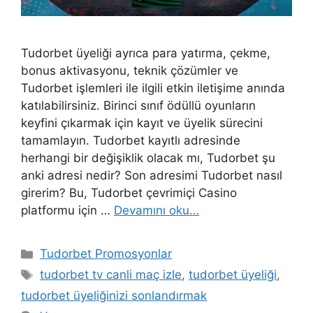
Tudorbet üyeliği ayrıca para yatırma, çekme,
bonus aktivasyonu, teknik çözümler ve
Tudorbet işlemleri ile ilgili etkin iletişime anında
katılabilirsiniz. Birinci sınıf ödüllü oyunların
keyfini çıkarmak için kayıt ve üyelik sürecini
tamamlayın. Tudorbet kayıtlı adresinde
herhangi bir değişiklik olacak mı, Tudorbet şu
anki adresi nedir? Son adresimi Tudorbet nasıl
girerim? Bu, Tudorbet çevrimiçi Casino
platformu için …
Devamını oku…
Kategoriler
Tudorbet Promosyonlar
Etiketler
tudorbet tv canli maç izle
,
tudorbet üyeliği
,
tudorbet üyeliğinizi sonlandırmak