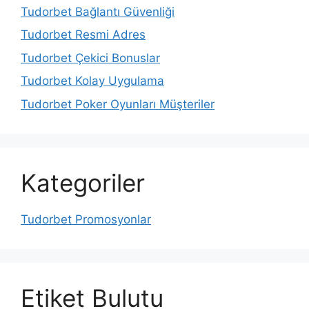
Tudorbet Bağlantı Güvenliği
Tudorbet Resmi Adres
Tudorbet Çekici Bonuslar
Tudorbet Kolay Uygulama
Tudorbet Poker Oyunları Müşteriler
Kategoriler
Tudorbet Promosyonlar
Etiket Bulutu