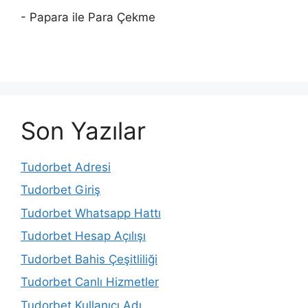
- Papara ile Para Çekme
Son Yazılar
Tudorbet Adresi
Tudorbet Giriş
Tudorbet Whatsapp Hattı
Tudorbet Hesap Açılışı
Tudorbet Bahis Çeşitliliği
Tudorbet Canlı Hizmetler
Tudorbet Kullanıcı Adı