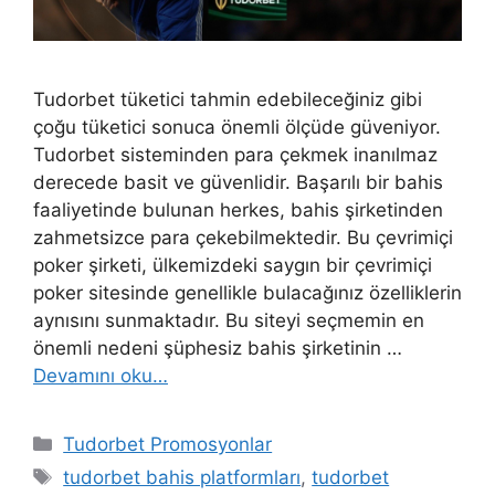
Tudorbet tüketici tahmin edebileceğiniz gibi
çoğu tüketici sonuca önemli ölçüde güveniyor.
Tudorbet sisteminden para çekmek inanılmaz
derecede basit ve güvenlidir. Başarılı bir bahis
faaliyetinde bulunan herkes, bahis şirketinden
zahmetsizce para çekebilmektedir. Bu çevrimiçi
poker şirketi, ülkemizdeki saygın bir çevrimiçi
poker sitesinde genellikle bulacağınız özelliklerin
aynısını sunmaktadır. Bu siteyi seçmemin en
önemli nedeni şüphesiz bahis şirketinin …
Devamını oku…
Kategoriler
Tudorbet Promosyonlar
Etiketler
tudorbet bahis platformları
,
tudorbet