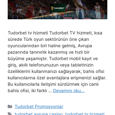
Tudorbet tv hizmeti Tudorbet TV hizmeti, kısa
sürede Türk oyun sektörünün öne çıkan
oyuncularından biri haline gelmiş, Avrupa
pazarında tanınırlık kazanmış ve hızlı bir
büyüme yaşamıştır. Tudorbet mobil kayıt ve
giriş, akıllı telefonunuzun veya tabletinizin
özelliklerini kullanmanızı sağlayarak, bahis ofisi
kullanıcılarına özel avantajlara erişmenizi sağlar.
Bu kullanıcılarla iletişimi sürdürmek için canlı
bahis ofisi, iki farklı …
Devamını oku…
Kategoriler
Tudorbet Promosyonlar
Etiketler
tudorbet avrupa casino
,
tudorbet tv hizmeti
,