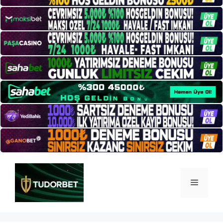
İçeriğe
atla
Menü