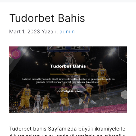
Tudorbet Bahis
Mart 1, 2023
Yazarı:
admin
Tudorbet bahis Sayfamızda büyük ikramiyelerle