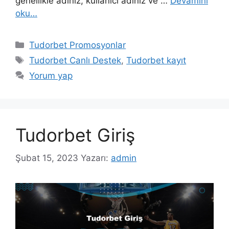
genellikle adınız, kullanıcı adınız ve …
Devamını
oku…
Kategoriler
Tudorbet Promosyonlar
Etiketler
Tudorbet Canlı Destek
,
Tudorbet kayıt
Yorum yap
Tudorbet Giriş
Şubat 15, 2023
Yazarı:
admin