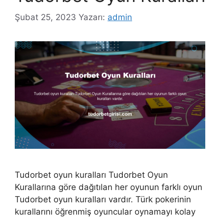
Şubat 25, 2023
Yazarı:
admin
Tudorbet oyun kuralları Tudorbet Oyun
Kurallarına göre dağıtılan her oyunun farklı oyun
Tudorbet oyun kuralları vardır. Türk pokerinin
kurallarını öğrenmiş oyuncular oynamayı kolay