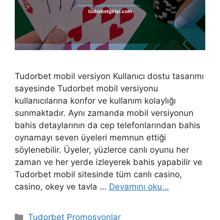
Tudorbet mobil versiyon Kullanıcı dostu tasarımı
sayesinde Tudorbet mobil versiyonu
kullanıcılarına konfor ve kullanım kolaylığı
sunmaktadır. Aynı zamanda mobil versiyonun
bahis detaylarının da cep telefonlarından bahis
oynamayı seven üyeleri memnun ettiği
söylenebilir. Üyeler, yüzlerce canlı oyunu her
zaman ve her yerde izleyerek bahis yapabilir ve
Tudorbet mobil sitesinde tüm canlı casino,
casino, okey ve tavla …
Devamını oku…
Kategoriler
Tudorbet Promosyonlar