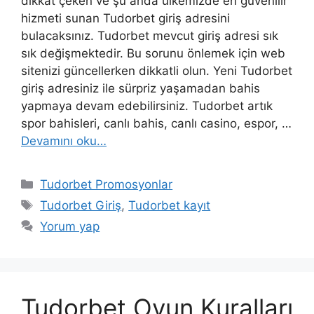
dikkat çeken ve şu anda ülkemizde en güvenilir
hizmeti sunan Tudorbet giriş adresini
bulacaksınız. Tudorbet mevcut giriş adresi sık
sık değişmektedir. Bu sorunu önlemek için web
sitenizi güncellerken dikkatli olun. Yeni Tudorbet
giriş adresiniz ile sürpriz yaşamadan bahis
yapmaya devam edebilirsiniz. Tudorbet artık
spor bahisleri, canlı bahis, canlı casino, espor, …
Devamını oku…
Kategoriler
Tudorbet Promosyonlar
Etiketler
Tudorbet Giriş
,
Tudorbet kayıt
Yorum yap
Tudorbet Oyun Kuralları