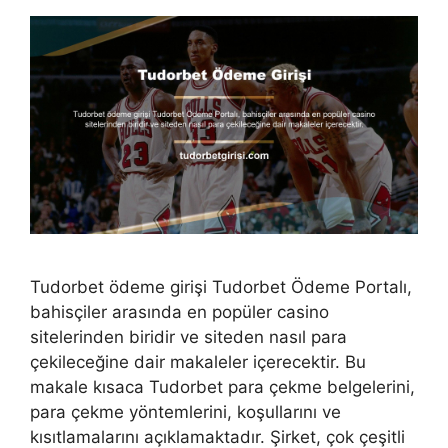
Tudorbet ödeme girişi Tudorbet Ödeme Portalı,
bahisçiler arasında en popüler casino
sitelerinden biridir ve siteden nasıl para
çekileceğine dair makaleler içerecektir. Bu
makale kısaca Tudorbet para çekme belgelerini,
para çekme yöntemlerini, koşullarını ve
kısıtlamalarını açıklamaktadır. Şirket, çok çeşitli