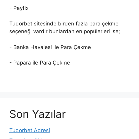
- Payfix
Tudorbet sitesinde birden fazla para çekme
seçeneği vardır bunlardan en popülerleri ise;
- Banka Havalesi ile Para Çekme
- Papara ile Para Çekme
Son Yazılar
Tudorbet Adresi