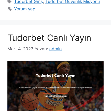
Etiketler
Tudorbet Giriş
,
Tudorbet Güvenlik Misyonu
Yorum yap
Tudorbet Canlı Yayın
Mart 4, 2023
Yazarı:
admin