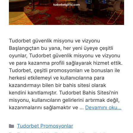
Tudorbet güvenlik misyonu ve vizyonu
Başlangıçtan bu yana, her yeni üyeye çeşitli
oyunlar, Tudorbet güvenlik misyonu ve vizyonu
ve para kazanma profili sağlayarak hizmet ettik.
Tudorbet, çeşitli promosyonları ve bonusları ile
herkesi etkilemeyi ve kullanıcılarına para
kazandırmayı bilen bir bahis sitesi olarak
kendini kanıtlamıştır. Tudorbet Bahis Sitesi’nin
misyonu, kullanıcıların gelirlerini artırmak değil,
kazanmalarını sağlamaktır ve …
Devamını oku…
Kategoriler
Tudorbet Promosyonlar