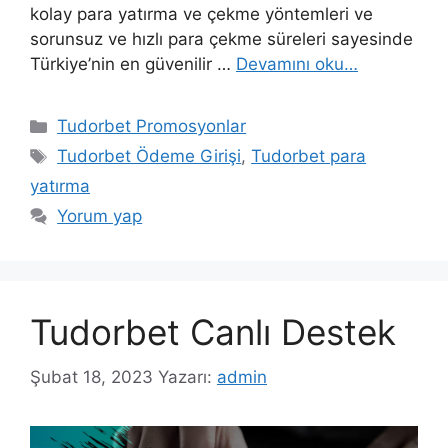
kolay para yatırma ve çekme yöntemleri ve
sorunsuz ve hızlı para çekme süreleri sayesinde
Türkiye’nin en güvenilir …
Devamını oku…
Kategoriler
Tudorbet Promosyonlar
Etiketler
Tudorbet Ödeme Girişi
,
Tudorbet para
yatırma
Yorum yap
Tudorbet Canlı Destek
Şubat 18, 2023
Yazarı:
admin