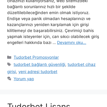
cihazınızı kullanıyorsanız, web sitemizdeki
bağlantı sorunlarınız hızlı bir şekilde
düzeltilebileceğinden emin olmak istiyoruz.
Endişe veya panik olmadan hesaplarınızı ve
kazançlarınızı yeniden karşılamak için girişi
kilitlemeyi de başarabilirsiniz. Çevrimiçi bahis
yapmak isteyenler için, can sıkıcı olabilecek giriş
engelleri hakkında bazı …
Devamını oku…
Kategoriler
Tudorbet Promosyonlar
Etiketler
tudorbet bağlantı güvenliği
,
tudorbet cihaz
girişi
,
yeni adresi tudorbet
Yorum yap
Tudorbet Lisans