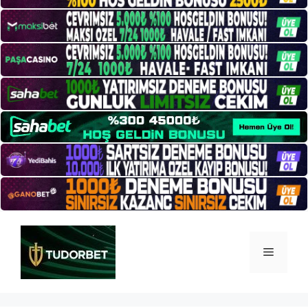
İçeriğe
atla
Menü