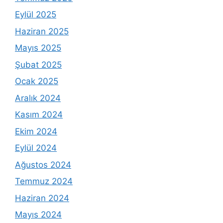
Eylül 2025
Haziran 2025
Mayıs 2025
Şubat 2025
Ocak 2025
Aralık 2024
Kasım 2024
Ekim 2024
Eylül 2024
Ağustos 2024
Temmuz 2024
Haziran 2024
Mayıs 2024