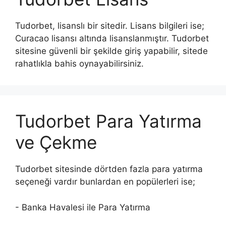
Tudorbet, lisanslı bir sitedir. Lisans bilgileri ise;
Curacao lisansı altında lisanslanmıştır. Tudorbet
sitesine güvenli bir şekilde giriş yapabilir, sitede
rahatlıkla bahis oynayabilirsiniz.
Tudorbet Para Yatırma
ve Çekme
Tudorbet sitesinde dörtden fazla para yatırma
seçeneği vardır bunlardan en popülerleri ise;
- Banka Havalesi ile Para Yatırma