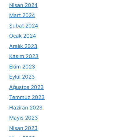
Nisan 2024
Mart 2024
Şubat 2024
Ocak 2024
Aralık 2023
Kasım 2023
Ekim 2023
Eylül 2023
Ağustos 2023
Temmuz 2023
Haziran 2023
Mayıs 2023
Nisan 2023