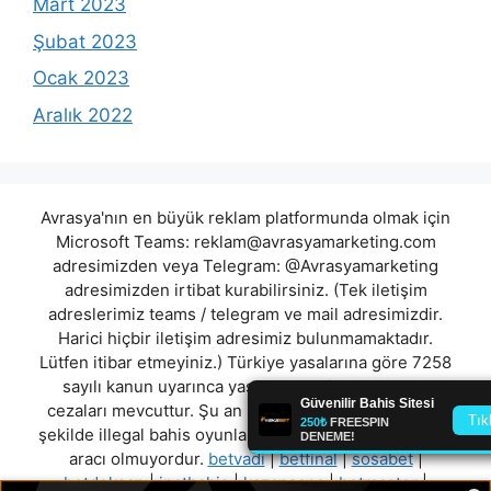
Mart 2023
Şubat 2023
Ocak 2023
Aralık 2022
Avrasya'nın en büyük reklam platformunda olmak için
Microsoft Teams:
reklam@avrasyamarketing.com
adresimizden veya Telegram: @Avrasyamarketing
adresimizden irtibat kurabilirsiniz. (Tek iletişim
adreslerimiz teams / telegram ve mail adresimizdir.
Harici hiçbir iletişim adresimiz bulunmamaktadır.
Lütfen itibar etmeyiniz.) Türkiye yasalarına göre 7258
sayılı kanun uyarınca yasa dışı bahis oynamanın
cezaları mevcuttur. Şu an bulunduğunuz site hiç bir
şekilde illegal bahis oyunları oynatmıyor ve oynamaya
aracı olmuyordur.
betvadi
|
betfinal
|
sosabet
|
betdoksan
|
inatbahis
|
kazansana
|
betmaster
|