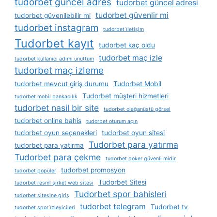
tudorbet güncel adres
tudorbet güncel adresi
tudorbet güvenlir mi
tudorbet güvenilebilir mi
tudorbet instagram
tudorbet i̇letişim
Tudorbet kayıt
tudorbet kaç oldu
tudorbet maç izle
tudorbet kullanıcı adımı unuttum
tudorbet maç izleme
tudorbet mevcut giriş durumu
Tudorbet Mobil
Tudorbet müşteri hizmetleri
tudorbet mobil bankacılık
tudorbet nasil bir site
tudorbet olağanüstü görsel
tudorbet online bahis
tudorbet oturum açın
tudorbet oyun seçenekleri
tudorbet oyun sitesi
Tudorbet para yatırma
tudorbet para yatirma
Tudorbet para çekme
tudorbet poker güvenli midir
tudorbet promosyon
tudorbet popüler
Tudorbet Sitesi
tudorbet resmî şirket web sitesi
Tudorbet spor bahisleri
tudorbet sitesine giriş
tudorbet telegram
Tudorbet tv
tudorbet spor i̇zleyicileri