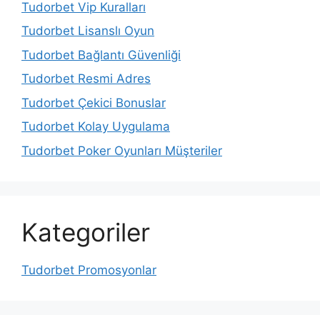
Tudorbet Vip Kuralları
Tudorbet Lisanslı Oyun
Tudorbet Bağlantı Güvenliği
Tudorbet Resmi Adres
Tudorbet Çekici Bonuslar
Tudorbet Kolay Uygulama
Tudorbet Poker Oyunları Müşteriler
Kategoriler
Tudorbet Promosyonlar