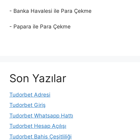
- Banka Havalesi ile Para Çekme
- Papara ile Para Çekme
Son Yazılar
Tudorbet Adresi
Tudorbet Giriş
Tudorbet Whatsapp Hattı
Tudorbet Hesap Açılışı
Tudorbet Bahis Çeşitliliği