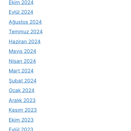
Ekim 2024
Eylül 2024
Ağustos 2024
Temmuz 2024
Haziran 2024
Mayıs 2024
Nisan 2024
Mart 2024
Şubat 2024
Ocak 2024
Aralık 2023
Kasım 2023
Ekim 2023
Eylül 2023