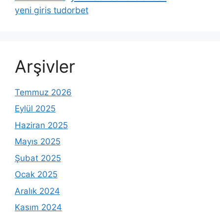
yeni giris tudorbet
Arşivler
Temmuz 2026
Eylül 2025
Haziran 2025
Mayıs 2025
Şubat 2025
Ocak 2025
Aralık 2024
Kasım 2024