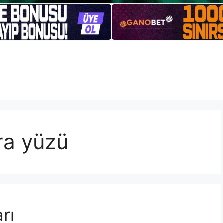
ra yüzü
rı