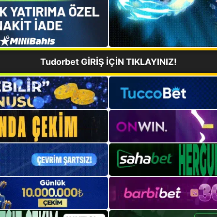
Tudorbet GİRİŞ İÇİN TIKLAYINIZ!