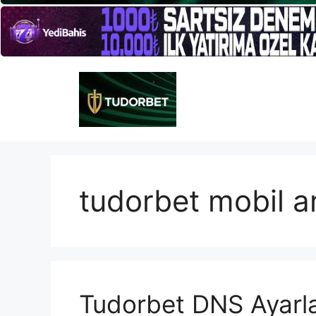
İçeriğe
atla
tudorbet mobil a
Tudorbet DNS Ayarla