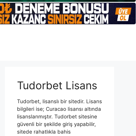
Tudorbet Lisans
Tudorbet, lisanslı bir sitedir. Lisans
bilgileri ise; Curacao lisansı altında
lisanslanmıştır. Tudorbet sitesine
güvenli bir şekilde giriş yapabilir,
sitede rahatlıkla bahis