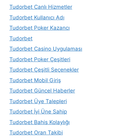
Tudorbet Canlı Hizmetler
Tudorbet Kullanıcı Adı
Tudorbet Poker Kazancı
Tudorbet
Tudorbet Casino Uygulaması
Tudorbet Poker Çeşitleri
Tudorbet Çeşitli Seçenekler
Tudorbet Mobil Giriş
Tudorbet Güncel Haberler
Tudorbet Üye Talepleri
Tudorbet İyi Üne Sahip
Tudorbet Bahis Kolaylığı
Tudorbet Oran Takibi