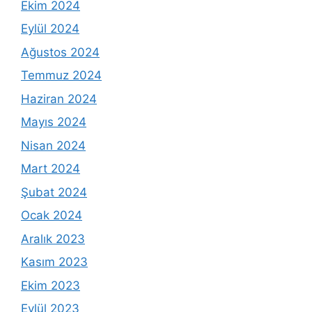
Ekim 2024
Eylül 2024
Ağustos 2024
Temmuz 2024
Haziran 2024
Mayıs 2024
Nisan 2024
Mart 2024
Şubat 2024
Ocak 2024
Aralık 2023
Kasım 2023
Ekim 2023
Eylül 2023