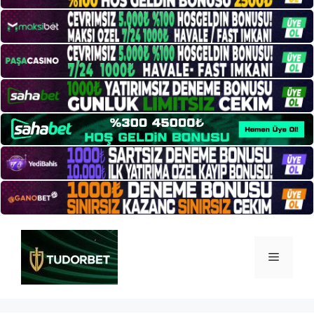
İçeriğe
atla
Menü