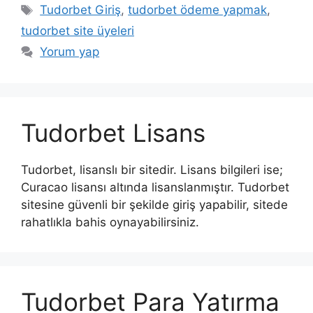
Etiketler
Tudorbet Giriş
,
tudorbet ödeme yapmak
,
tudorbet site üyeleri
Yorum yap
Tudorbet Lisans
Tudorbet, lisanslı bir sitedir. Lisans bilgileri ise;
Curacao lisansı altında lisanslanmıştır. Tudorbet
sitesine güvenli bir şekilde giriş yapabilir, sitede
rahatlıkla bahis oynayabilirsiniz.
Tudorbet Para Yatırma