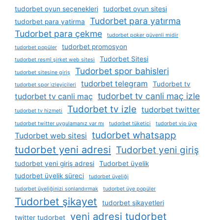
tudorbet oyun seçenekleri
tudorbet oyun sitesi
Tudorbet para yatırma
tudorbet para yatirma
Tudorbet para çekme
tudorbet poker güvenli midir
tudorbet promosyon
tudorbet popüler
Tudorbet Sitesi
tudorbet resmî şirket web sitesi
Tudorbet spor bahisleri
tudorbet sitesine giriş
tudorbet telegram
Tudorbet tv
tudorbet spor i̇zleyicileri
tudorbet tv canli maç izle
tudorbet tv canli maç
Tudorbet tv izle
tudorbet twitter
tudorbet tv hizmeti
tudorbet twitter uygulamanız var mı
tudorbet tüketici
tudorbet vip üye
tudorbet whatsapp
Tudorbet web sitesi
tudorbet yeni adresi
Tudorbet yeni giriş
tudorbet yeni giriş adresi
Tudorbet üyelik
tudorbet üyelik süreci
tudorbet üyeliği
tudorbet üyeliğinizi sonlandırmak
tudorbet üye popüler
Tudorbet şikayet
tudorbet şikayetleri
yeni adresi tudorbet
twitter tudorbet