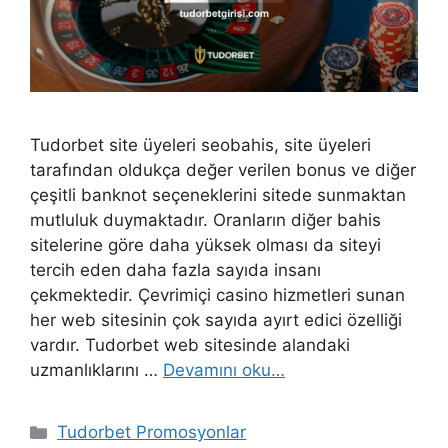
Tudorbet site üyeleri seobahis, site üyeleri
tarafından oldukça değer verilen bonus ve diğer
çeşitli banknot seçeneklerini sitede sunmaktan
mutluluk duymaktadır. Oranların diğer bahis
sitelerine göre daha yüksek olması da siteyi
tercih eden daha fazla sayıda insanı
çekmektedir. Çevrimiçi casino hizmetleri sunan
her web sitesinin çok sayıda ayırt edici özelliği
vardır. Tudorbet web sitesinde alandaki
uzmanlıklarını …
Devamını oku…
Kategoriler
Tudorbet Promosyonlar