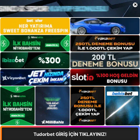
×
Tudorbet GİRİŞ İÇİN TIKLAYINIZ!