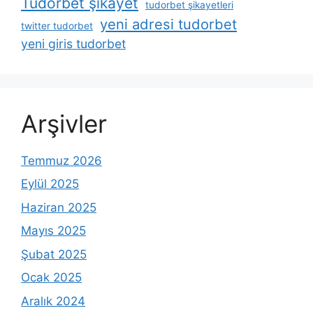
Tudorbet şikayet
tudorbet şikayetleri
yeni adresi tudorbet
twitter tudorbet
yeni giris tudorbet
Arşivler
Temmuz 2026
Eylül 2025
Haziran 2025
Mayıs 2025
Şubat 2025
Ocak 2025
Aralık 2024