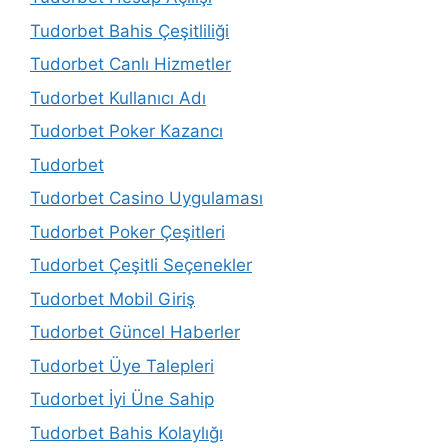
Tudorbet Bahis Çeşitliliği
Tudorbet Canlı Hizmetler
Tudorbet Kullanıcı Adı
Tudorbet Poker Kazancı
Tudorbet
Tudorbet Casino Uygulaması
Tudorbet Poker Çeşitleri
Tudorbet Çeşitli Seçenekler
Tudorbet Mobil Giriş
Tudorbet Güncel Haberler
Tudorbet Üye Talepleri
Tudorbet İyi Üne Sahip
Tudorbet Bahis Kolaylığı