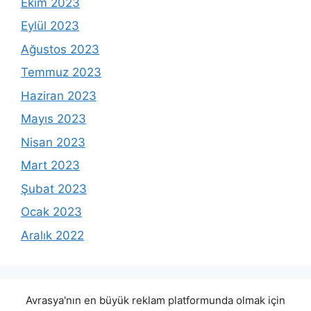
Ekim 2023
Eylül 2023
Ağustos 2023
Temmuz 2023
Haziran 2023
Mayıs 2023
Nisan 2023
Mart 2023
Şubat 2023
Ocak 2023
Aralık 2022
Avrasya'nın en büyük reklam platformunda olmak için