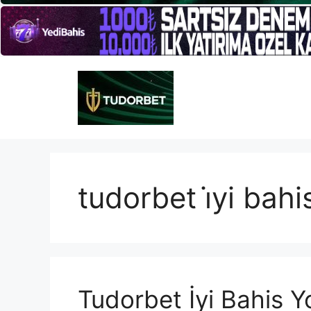
İçeriğe
atla
tudorbet i̇yi bahi
Tudorbet İyi Bahis Y