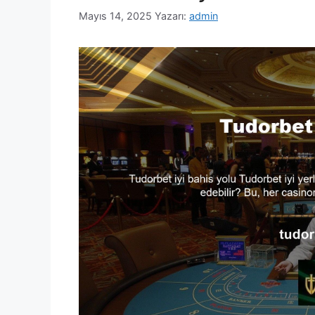
Mayıs 14, 2025
Yazarı:
admin