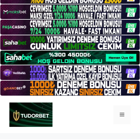
İçeriğe
atla
Menü