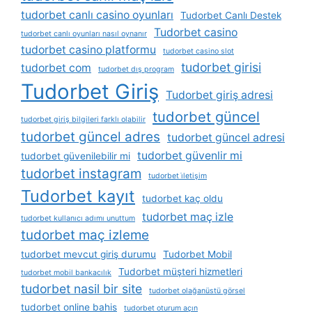
tudorbet canlı casino oyunları
Tudorbet Canlı Destek
Tudorbet casino
tudorbet canlı oyunları nasıl oynanır
tudorbet casino platformu
tudorbet casino slot
tudorbet girisi
tudorbet com
tudorbet dış program
Tudorbet Giriş
Tudorbet giriş adresi
tudorbet güncel
tudorbet giriş bilgileri farklı olabilir
tudorbet güncel adres
tudorbet güncel adresi
tudorbet güvenlir mi
tudorbet güvenilebilir mi
tudorbet instagram
tudorbet i̇letişim
Tudorbet kayıt
tudorbet kaç oldu
tudorbet maç izle
tudorbet kullanıcı adımı unuttum
tudorbet maç izleme
tudorbet mevcut giriş durumu
Tudorbet Mobil
Tudorbet müşteri hizmetleri
tudorbet mobil bankacılık
tudorbet nasil bir site
tudorbet olağanüstü görsel
tudorbet online bahis
tudorbet oturum açın