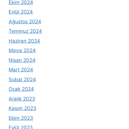
Ekim 2024
Eylül 2024
Ağustos 2024
Temmuz 2024
Haziran 2024
Mayıs 2024
Nisan 2024
Mart 2024
Şubat 2024
Ocak 2024
Aralık 2023
Kasım 2023
Ekim 2023
Eylül 2023