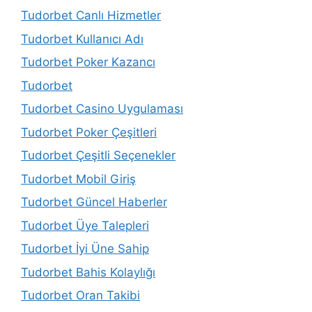
Tudorbet Canlı Hizmetler
Tudorbet Kullanıcı Adı
Tudorbet Poker Kazancı
Tudorbet
Tudorbet Casino Uygulaması
Tudorbet Poker Çeşitleri
Tudorbet Çeşitli Seçenekler
Tudorbet Mobil Giriş
Tudorbet Güncel Haberler
Tudorbet Üye Talepleri
Tudorbet İyi Üne Sahip
Tudorbet Bahis Kolaylığı
Tudorbet Oran Takibi