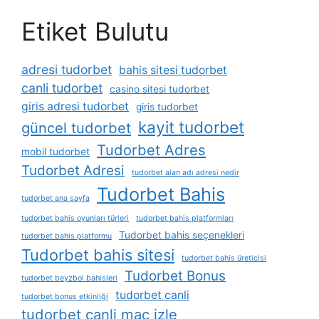
Etiket Bulutu
adresi tudorbet
bahis sitesi tudorbet
canli tudorbet
casino sitesi tudorbet
giris adresi tudorbet
giris tudorbet
kayit tudorbet
güncel tudorbet
Tudorbet Adres
mobil tudorbet
Tudorbet Adresi
tudorbet alan adı adresi nedir
Tudorbet Bahis
tudorbet ana sayfa
tudorbet bahis oyunları türleri
tudorbet bahis platformları
Tudorbet bahis seçenekleri
tudorbet bahis platformu
Tudorbet bahis sitesi
tudorbet bahis üreticisi
Tudorbet Bonus
tudorbet beyzbol bahisleri
tudorbet canli
tudorbet bonus etkinliği
tudorbet canli maç izle