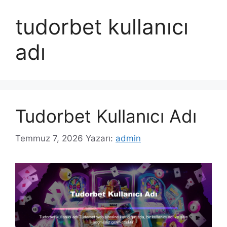
tudorbet kullanıcı
adı
Tudorbet Kullanıcı Adı
Temmuz 7, 2026
Yazarı:
admin