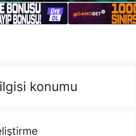
ilgisi konumu
liştirme