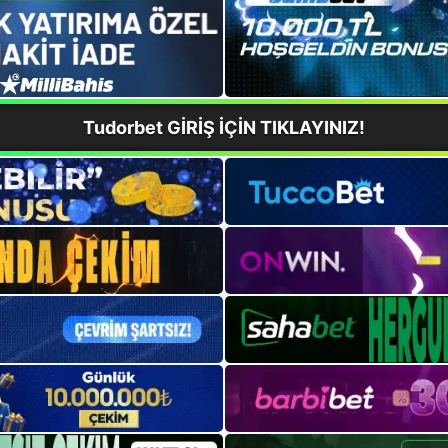
Tudorbet GİRİŞ İÇİN TIKLAYINIZ!