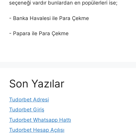
seçeneği vardır bunlardan en popülerleri ise;
- Banka Havalesi ile Para Çekme
- Papara ile Para Çekme
Son Yazılar
Tudorbet Adresi
Tudorbet Giriş
Tudorbet Whatsapp Hattı
Tudorbet Hesap Açılışı