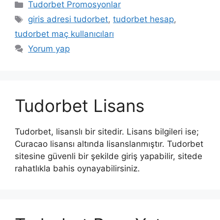
Kategoriler
Tudorbet Promosyonlar
Etiketler
giris adresi tudorbet
,
tudorbet hesap
,
tudorbet maç kullanıcıları
Yorum yap
Tudorbet Lisans
Tudorbet, lisanslı bir sitedir. Lisans bilgileri ise;
Curacao lisansı altında lisanslanmıştır. Tudorbet
sitesine güvenli bir şekilde giriş yapabilir, sitede
rahatlıkla bahis oynayabilirsiniz.