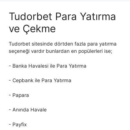
Tudorbet Para Yatırma
ve Çekme
Tudorbet sitesinde dörtden fazla para yatırma
seçeneği vardır bunlardan en popülerleri ise;
- Banka Havalesi ile Para Yatırma
- Cepbank ile Para Yatırma
- Papara
- Anında Havale
- Payfix