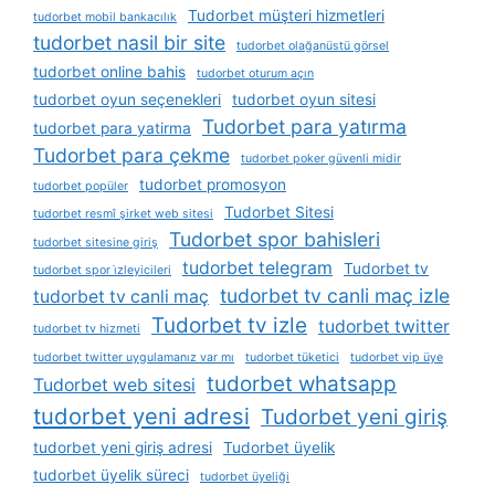
Tudorbet müşteri hizmetleri
tudorbet mobil bankacılık
tudorbet nasil bir site
tudorbet olağanüstü görsel
tudorbet online bahis
tudorbet oturum açın
tudorbet oyun seçenekleri
tudorbet oyun sitesi
Tudorbet para yatırma
tudorbet para yatirma
Tudorbet para çekme
tudorbet poker güvenli midir
tudorbet promosyon
tudorbet popüler
Tudorbet Sitesi
tudorbet resmî şirket web sitesi
Tudorbet spor bahisleri
tudorbet sitesine giriş
tudorbet telegram
Tudorbet tv
tudorbet spor i̇zleyicileri
tudorbet tv canli maç izle
tudorbet tv canli maç
Tudorbet tv izle
tudorbet twitter
tudorbet tv hizmeti
tudorbet twitter uygulamanız var mı
tudorbet tüketici
tudorbet vip üye
tudorbet whatsapp
Tudorbet web sitesi
tudorbet yeni adresi
Tudorbet yeni giriş
tudorbet yeni giriş adresi
Tudorbet üyelik
tudorbet üyelik süreci
tudorbet üyeliği