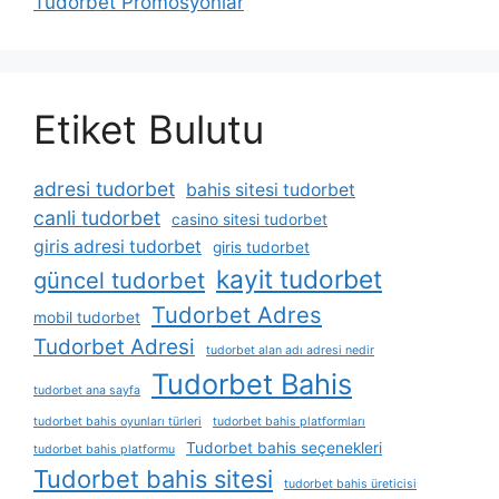
Tudorbet Promosyonlar
Etiket Bulutu
adresi tudorbet
bahis sitesi tudorbet
canli tudorbet
casino sitesi tudorbet
giris adresi tudorbet
giris tudorbet
kayit tudorbet
güncel tudorbet
Tudorbet Adres
mobil tudorbet
Tudorbet Adresi
tudorbet alan adı adresi nedir
Tudorbet Bahis
tudorbet ana sayfa
tudorbet bahis oyunları türleri
tudorbet bahis platformları
Tudorbet bahis seçenekleri
tudorbet bahis platformu
Tudorbet bahis sitesi
tudorbet bahis üreticisi