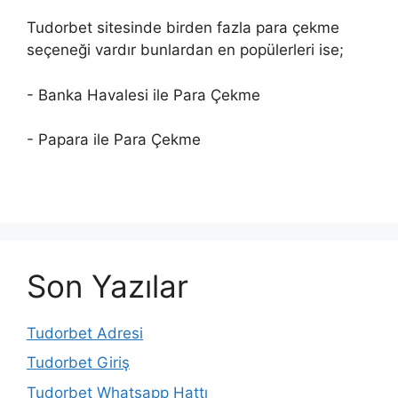
Tudorbet sitesinde birden fazla para çekme
seçeneği vardır bunlardan en popülerleri ise;
- Banka Havalesi ile Para Çekme
- Papara ile Para Çekme
Son Yazılar
Tudorbet Adresi
Tudorbet Giriş
Tudorbet Whatsapp Hattı