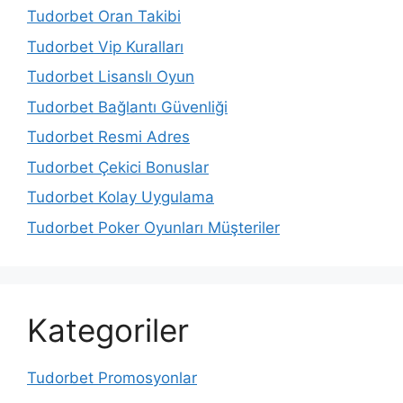
Tudorbet Oran Takibi
Tudorbet Vip Kuralları
Tudorbet Lisanslı Oyun
Tudorbet Bağlantı Güvenliği
Tudorbet Resmi Adres
Tudorbet Çekici Bonuslar
Tudorbet Kolay Uygulama
Tudorbet Poker Oyunları Müşteriler
Kategoriler
Tudorbet Promosyonlar