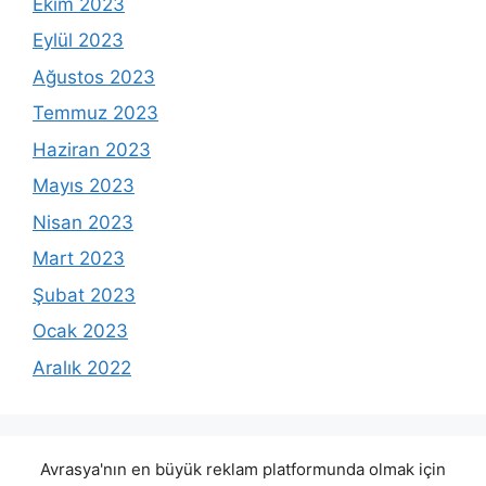
Ekim 2023
Eylül 2023
Ağustos 2023
Temmuz 2023
Haziran 2023
Mayıs 2023
Nisan 2023
Mart 2023
Şubat 2023
Ocak 2023
Aralık 2022
Avrasya'nın en büyük reklam platformunda olmak için