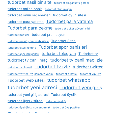
tudorbet nasil bir site
tudorbet olağanüstü görsel
tudorbet online bahis
tudorbet oturum açın
tudorbet oyun seçenekleri
tudorbet oyun sitesi
Tudorbet para yatırma
tudorbet para yatirma
Tudorbet para çekme
tudorbet poker güvenli midir
tudorbet promosyon
tudorbet popüler
Tudorbet Sitesi
tudorbet resmî şirket web sitesi
Tudorbet spor bahisleri
tudorbet sitesine giriş
tudorbet telegram
Tudorbet tv
tudorbet spor i̇zleyicileri
tudorbet tv canli maç izle
tudorbet tv canli maç
Tudorbet tv izle
tudorbet twitter
tudorbet tv hizmeti
tudorbet twitter uygulamanız var mı
tudorbet tüketici
tudorbet vip üye
tudorbet whatsapp
Tudorbet web sitesi
tudorbet yeni adresi
Tudorbet yeni giriş
tudorbet yeni giriş adresi
Tudorbet üyelik
tudorbet üyelik süreci
tudorbet üyeliği
tudorbet üyeliğinizi sonlandırmak
tudorbet üye popüler