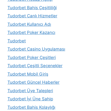
Tudorbet Bahis Çeşitliliği
Tudorbet Canlı Hizmetler
Tudorbet Kullanıcı Adı
Tudorbet Poker Kazancı
Tudorbet
Tudorbet Casino Uygulaması
Tudorbet Poker Çeşitleri
Tudorbet Çeşitli Seçenekler
Tudorbet Mobil Giriş
Tudorbet Güncel Haberler
Tudorbet Üye Talepleri
Tudorbet İyi Üne Sahip
Tudorbet Bahis Kolaylığı