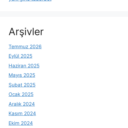
Arşivler
Temmuz 2026
Eylül 2025
Haziran 2025
Mayıs 2025
Şubat 2025
Ocak 2025
Aralık 2024
Kasım 2024
Ekim 2024