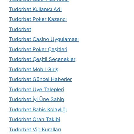
Tudorbet Kullanıcı Adı
Tudorbet Poker Kazancı
Tudorbet
Tudorbet Casino Uygulaması
Tudorbet Poker Çeşitleri
Tudorbet Çeşitli Seçenekler
Tudorbet Mobil Giriş
Tudorbet Güncel Haberler
Tudorbet Üye Talepleri
Tudorbet İyi Üne Sahip
Tudorbet Bahis Kolaylığı
Tudorbet Oran Takibi
Tudorbet Vip Kuralları