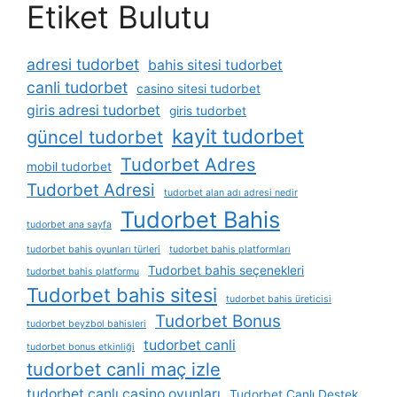
Etiket Bulutu
adresi tudorbet
bahis sitesi tudorbet
canli tudorbet
casino sitesi tudorbet
giris adresi tudorbet
giris tudorbet
kayit tudorbet
güncel tudorbet
Tudorbet Adres
mobil tudorbet
Tudorbet Adresi
tudorbet alan adı adresi nedir
Tudorbet Bahis
tudorbet ana sayfa
tudorbet bahis oyunları türleri
tudorbet bahis platformları
Tudorbet bahis seçenekleri
tudorbet bahis platformu
Tudorbet bahis sitesi
tudorbet bahis üreticisi
Tudorbet Bonus
tudorbet beyzbol bahisleri
tudorbet canli
tudorbet bonus etkinliği
tudorbet canli maç izle
tudorbet canlı casino oyunları
Tudorbet Canlı Destek