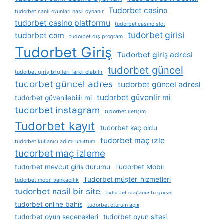
Tudorbet casino
tudorbet canlı oyunları nasıl oynanır
tudorbet casino platformu
tudorbet casino slot
tudorbet girisi
tudorbet com
tudorbet dış program
Tudorbet Giriş
Tudorbet giriş adresi
tudorbet güncel
tudorbet giriş bilgileri farklı olabilir
tudorbet güncel adres
tudorbet güncel adresi
tudorbet güvenlir mi
tudorbet güvenilebilir mi
tudorbet instagram
tudorbet i̇letişim
Tudorbet kayıt
tudorbet kaç oldu
tudorbet maç izle
tudorbet kullanıcı adımı unuttum
tudorbet maç izleme
tudorbet mevcut giriş durumu
Tudorbet Mobil
Tudorbet müşteri hizmetleri
tudorbet mobil bankacılık
tudorbet nasil bir site
tudorbet olağanüstü görsel
tudorbet online bahis
tudorbet oturum açın
tudorbet oyun seçenekleri
tudorbet oyun sitesi