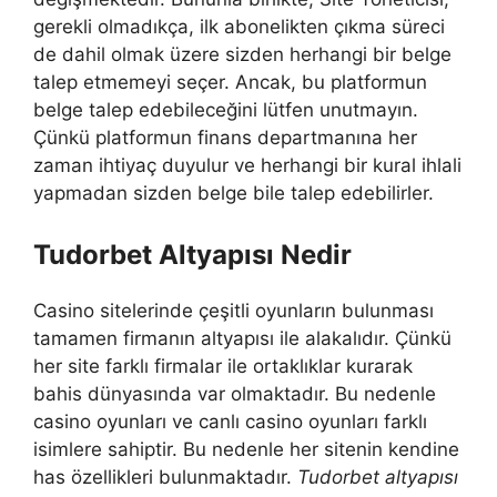
gerekli olmadıkça, ilk abonelikten çıkma süreci
de dahil olmak üzere sizden herhangi bir belge
talep etmemeyi seçer. Ancak, bu platformun
belge talep edebileceğini lütfen unutmayın.
Çünkü platformun finans departmanına her
zaman ihtiyaç duyulur ve herhangi bir kural ihlali
yapmadan sizden belge bile talep edebilirler.
Tudorbet Altyapısı Nedir
Casino sitelerinde çeşitli oyunların bulunması
tamamen firmanın altyapısı ile alakalıdır. Çünkü
her site farklı firmalar ile ortaklıklar kurarak
bahis dünyasında var olmaktadır. Bu nedenle
casino oyunları ve canlı casino oyunları farklı
isimlere sahiptir. Bu nedenle her sitenin kendine
has özellikleri bulunmaktadır.
Tudorbet altyapısı