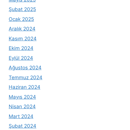
Şubat 2025
Ocak 2025
Aralık 2024
Kasım 2024
Ekim 2024
Eylül 2024
Ağustos 2024
Temmuz 2024
Haziran 2024
Mayıs 2024
Nisan 2024
Mart 2024
Şubat 2024