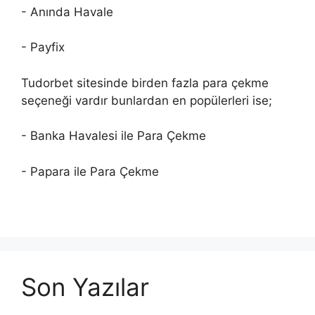
- Anında Havale
- Payfix
Tudorbet sitesinde birden fazla para çekme
seçeneği vardır bunlardan en popülerleri ise;
- Banka Havalesi ile Para Çekme
- Papara ile Para Çekme
Son Yazılar