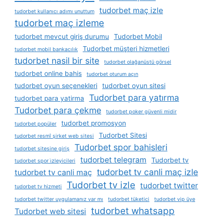
tudorbet maç izle
tudorbet kullanıcı adımı unuttum
tudorbet maç izleme
tudorbet mevcut giriş durumu
Tudorbet Mobil
Tudorbet müşteri hizmetleri
tudorbet mobil bankacılık
tudorbet nasil bir site
tudorbet olağanüstü görsel
tudorbet online bahis
tudorbet oturum açın
tudorbet oyun seçenekleri
tudorbet oyun sitesi
Tudorbet para yatırma
tudorbet para yatirma
Tudorbet para çekme
tudorbet poker güvenli midir
tudorbet promosyon
tudorbet popüler
Tudorbet Sitesi
tudorbet resmî şirket web sitesi
Tudorbet spor bahisleri
tudorbet sitesine giriş
tudorbet telegram
Tudorbet tv
tudorbet spor i̇zleyicileri
tudorbet tv canli maç izle
tudorbet tv canli maç
Tudorbet tv izle
tudorbet twitter
tudorbet tv hizmeti
tudorbet twitter uygulamanız var mı
tudorbet tüketici
tudorbet vip üye
tudorbet whatsapp
Tudorbet web sitesi