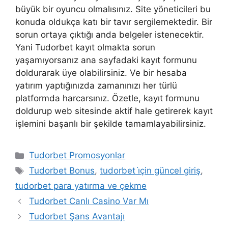
büyük bir oyuncu olmalısınız. Site yöneticileri bu
konuda oldukça katı bir tavır sergilemektedir. Bir
sorun ortaya çıktığı anda belgeler istenecektir.
Yani Tudorbet kayıt olmakta sorun
yaşamıyorsanız ana sayfadaki kayıt formunu
doldurarak üye olabilirsiniz. Ve bir hesaba
yatırım yaptığınızda zamanınızı her türlü
platformda harcarsınız. Özetle, kayıt formunu
doldurup web sitesinde aktif hale getirerek kayıt
işlemini başarılı bir şekilde tamamlayabilirsiniz.
Kategoriler
Tudorbet Promosyonlar
Etiketler
Tudorbet Bonus
,
tudorbet i̇çin güncel giriş
,
tudorbet para yatırma ve çekme
Tudorbet Canlı Casino Var Mı
Tudorbet Şans Avantajı