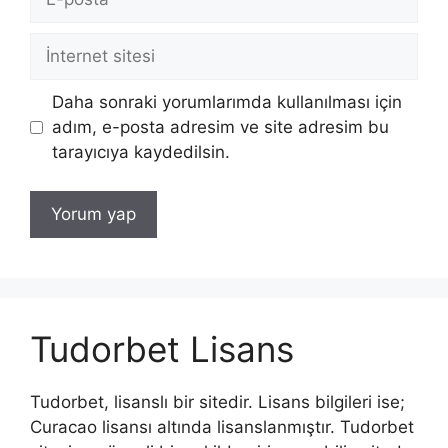
posta
İnternet
sitesi
Daha sonraki yorumlarımda kullanılması için
adım, e-posta adresim ve site adresim bu
tarayıcıya kaydedilsin.
Tudorbet Lisans
Tudorbet, lisanslı bir sitedir. Lisans bilgileri ise;
Curacao lisansı altında lisanslanmıştır. Tudorbet