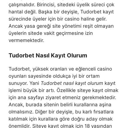
çalışmalıdır. Birincisi, sitedeki üyelik süreci çok
hantal değil. Başka bir deyişle, Tudorbet kayıt
sürecinde üyeler için bir casino haline gelir.
Ancak yasa gereği site yönetimi reşit olmayan
üyelerin sitede vakit geçirmesine izin
vermemektedir.
Tudorbet Nasıl Kayıt Olurum
Tudorbet, yüksek oranları ve eğlenceli casino
oyunları sayesinde oldukça iyi bir ortam
sunuyor. Yani
Tudorbet nasıl kayıt olurum
kayıt
işlemi büyük bir artı. Özellikle siteye kayıt olmak
için ana sayfayı ziyaret etmeniz gerekmektedir.
Ancak, burada sitenin belirli kurallarına aşina
olmalısınız. Diğer bir deyişle, bu karlı fırsatlara
katılmak için kurallara göre doğru aday olmak
önemlidir. Siteye kayıt olmak için 18 yaşından