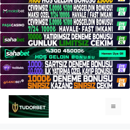
İçeriğe
atla
Menü