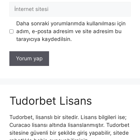
İnternet
sitesi
Daha sonraki yorumlarımda kullanılması için
adım, e-posta adresim ve site adresim bu
tarayıcıya kaydedilsin.
Tudorbet Lisans
Tudorbet, lisanslı bir sitedir. Lisans bilgileri ise;
Curacao lisansı altında lisanslanmıştır. Tudorbet
sitesine güvenli bir şekilde giriş yapabilir, sitede