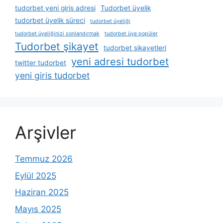
tudorbet yeni giriş adresi
Tudorbet üyelik
tudorbet üyelik süreci
tudorbet üyeliği
tudorbet üyeliğinizi sonlandırmak
tudorbet üye popüler
Tudorbet şikayet
tudorbet şikayetleri
yeni adresi tudorbet
twitter tudorbet
yeni giris tudorbet
Arşivler
Temmuz 2026
Eylül 2025
Haziran 2025
Mayıs 2025