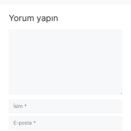
Yorum yapın
Yorum
İsim
E-
posta