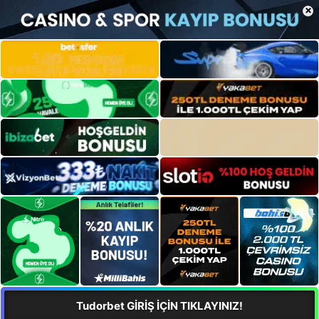
×
Tudorbet GİRİŞ İÇİN TIKLAYINIZ!