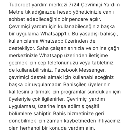
Tudorbet yardım merkezi 7/24 Çevrimiçi Yardım
Metne tıkladığınızda hesap yöneticinizle canlı
sohbet edebileceğiniz bir pencere açılır.
Çevrimiçi yardım için kullanabileceğiniz başka
bir uygulama Whatsapp’tır. Bu yasadışı bahisçi,
kullanıcılarını Whatsapp üzerinden de
destekliyor. Saha çalışanlarınızla ve online çağrı
merkezinizle Whatsapp üzerinden iletişime
geçmek için cep telefonunuzu veya tabletinizi
de kullanabilirsiniz. Facebook Messenger,
çevrimiçi destek almak için kullanabileceğiniz
başka bir uygulamadır. Bahisçiler, üyelerinin
kalitesini artırmak için programlar sundukları için
üyeleriyle çok ilgilenirler. Çevrimiçi yardım
uygulaması, üzerine inşa edilmiş çeşitli
bölümlere sahiptir. Bahis hizmetinize geri
dönebilmek için zaman kaybetmeden ihtiyacınız
olan herhangi bir konuda yardım alın.