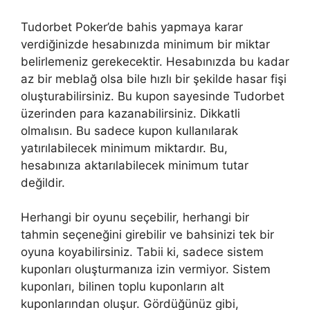
Tudorbet Poker’de bahis yapmaya karar
verdiğinizde hesabınızda minimum bir miktar
belirlemeniz gerekecektir. Hesabınızda bu kadar
az bir meblağ olsa bile hızlı bir şekilde hasar fişi
oluşturabilirsiniz. Bu kupon sayesinde Tudorbet
üzerinden para kazanabilirsiniz. Dikkatli
olmalısın. Bu sadece kupon kullanılarak
yatırılabilecek minimum miktardır. Bu,
hesabınıza aktarılabilecek minimum tutar
değildir.
Herhangi bir oyunu seçebilir, herhangi bir
tahmin seçeneğini girebilir ve bahsinizi tek bir
oyuna koyabilirsiniz. Tabii ki, sadece sistem
kuponları oluşturmanıza izin vermiyor. Sistem
kuponları, bilinen toplu kuponların alt
kuponlarından oluşur. Gördüğünüz gibi,