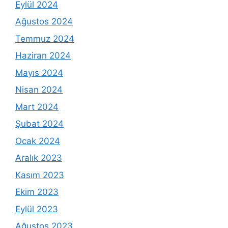
Eylül 2024
Ağustos 2024
Temmuz 2024
Haziran 2024
Mayıs 2024
Nisan 2024
Mart 2024
Şubat 2024
Ocak 2024
Aralık 2023
Kasım 2023
Ekim 2023
Eylül 2023
Ağustos 2023