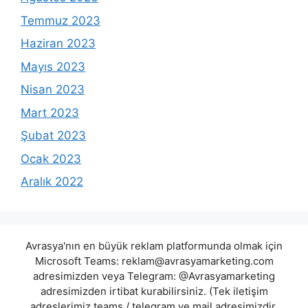
Temmuz 2023
Haziran 2023
Mayıs 2023
Nisan 2023
Mart 2023
Şubat 2023
Ocak 2023
Aralık 2022
Avrasya'nın en büyük reklam platformunda olmak için
Microsoft Teams:
reklam@avrasyamarketing.com
adresimizden veya Telegram: @Avrasyamarketing
adresimizden irtibat kurabilirsiniz. (Tek iletişim
adreslerimiz teams / telegram ve mail adresimizdir.