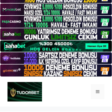
İçeriğe
atla
Menü