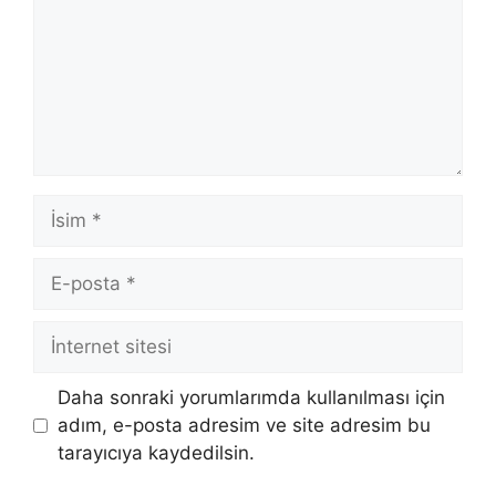
İsim
E-
posta
İnternet
sitesi
Daha sonraki yorumlarımda kullanılması için
adım, e-posta adresim ve site adresim bu
tarayıcıya kaydedilsin.