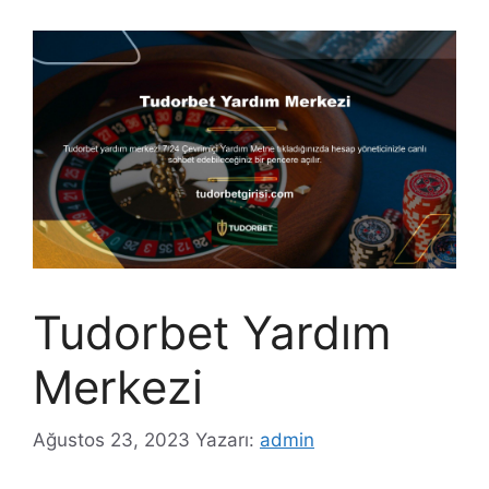
Tudorbet Yardım
Merkezi
Ağustos 23, 2023
Yazarı:
admin