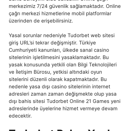
merkezimiz 7/24 güvenlik sağlamaktadır. Online
çağrı merkezi hizmetlerine mobil platformlar
üzerinden de erişebilirsiniz.
Yasal sorunlar nedeniyle Tudorbet web sitesi
giriş URL’si tekrar değişmiştir. Türkiye
Cumhuriyeti kanunları, ülkede sanal casino
sitelerinin işletilmesini yasaklamaktadır. Bu
yasak konusunda yetkili olan Bilgi Teknolojileri
ve İletişim Bürosu, yetkisi altındaki oyun
sitelerini düzenli olarak kapatmaktadır. Bu
nedenle yasa dışı casino sitelerinin internet
adresleri zaman zaman değişmekte olup yasa
dışı bahis sitesi Tudorbet Online 21 Games yeni
adreslerinde üyelerine hizmet vermeye devam
edecektir.