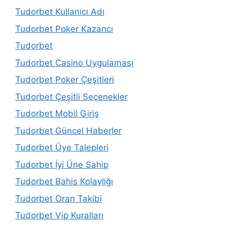
Tudorbet Kullanıcı Adı
Tudorbet Poker Kazancı
Tudorbet
Tudorbet Casino Uygulaması
Tudorbet Poker Çeşitleri
Tudorbet Çeşitli Seçenekler
Tudorbet Mobil Giriş
Tudorbet Güncel Haberler
Tudorbet Üye Talepleri
Tudorbet İyi Üne Sahip
Tudorbet Bahis Kolaylığı
Tudorbet Oran Takibi
Tudorbet Vip Kuralları