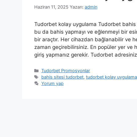
Haziran 11, 2025
Yazarı:
admin
Tudorbet kolay uygulama Tudorbet bahis si
bu da bahis yapmayı ve eğlenmeyi bir esint
bir araçtır. Her cihazdan bağlanabilir ve h
zaman geçirebilirsiniz. En popüler yer ve 
giriş yapmanız gerekir. Tudorbet adresini
Kategoriler
Tudorbet Promosyonlar
Etiketler
bahis sitesi tudorbet
,
tudorbet kolay uygulam
Yorum yap