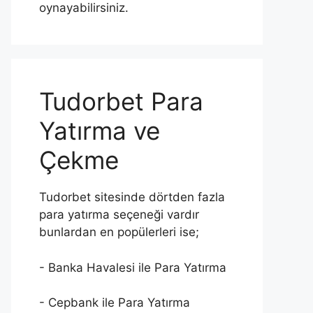
oynayabilirsiniz.
Tudorbet Para
Yatırma ve
Çekme
Tudorbet sitesinde dörtden fazla
para yatırma seçeneği vardır
bunlardan en popülerleri ise;
- Banka Havalesi ile Para Yatırma
- Cepbank ile Para Yatırma