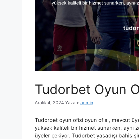
Tudorbet Oyun Of
Aralık 4, 2024
Yazarı:
admin
Tudorbet oyun ofisi oyun ofisi, mevcut üyel
yüksek kaliteli bir hizmet sunarken, aynı 
üyeler çekiyor. Tudorbet yasadışı bahis şir